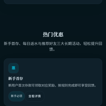
热门优惠
新手首存、每日返水与推荐好友三大长期活动，轻松提升回
馈。
惠
新手首存
新用户首次存款可领取对应奖励，按规则完成即可享受回馈。
新手必领
查看详情