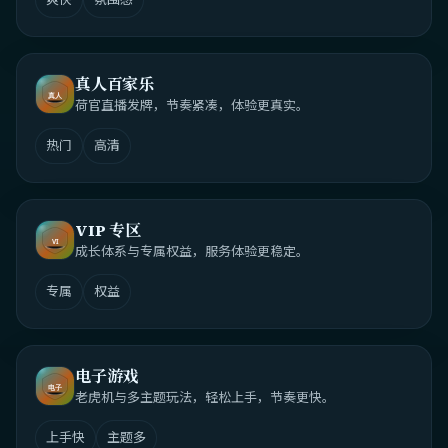
爽快
氛围感
真人百家乐
荷官直播发牌，节奏紧凑，体验更真实。
热门
高清
VIP 专区
成长体系与专属权益，服务体验更稳定。
专属
权益
电子游戏
老虎机与多主题玩法，轻松上手，节奏更快。
上手快
主题多