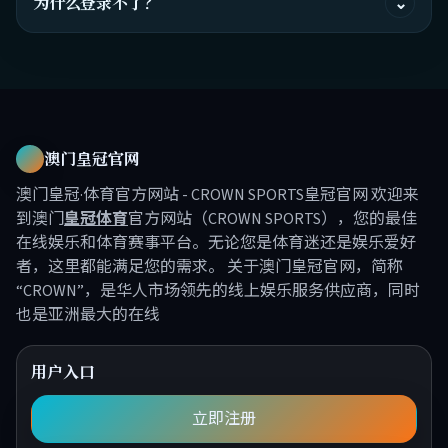
为什么登录不了？
⌄
澳门皇冠官网
澳门皇冠·体育官方网站 - CROWN SPORTS皇冠官网 欢迎来
到澳门
皇冠体育
官方网站（CROWN SPORTS），您的最佳
在线娱乐和体育赛事平台。无论您是体育迷还是娱乐爱好
者，这里都能满足您的需求。 关于澳门皇冠官网，简称
“CROWN”，是华人市场领先的线上娱乐服务供应商，同时
也是亚洲最大的在线
用户入口
立即注册