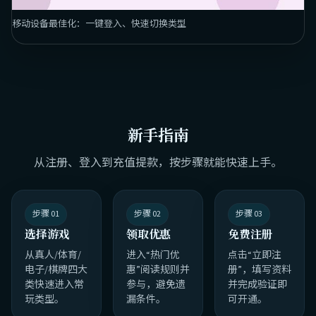
移动设备最佳化：一键登入、快速切换类型
新手指南
从注册、登入到充值提款，按步骤就能快速上手。
步骤 01
步骤 02
步骤 03
选择游戏
领取优惠
免费注册
从真人/体育/
进入“热门优
点击“立即注
电子/棋牌四大
惠”阅读规则并
册”，填写资料
类快速进入常
参与，避免遗
并完成验证即
玩类型。
漏条件。
可开通。