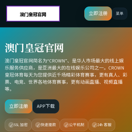
立即注册
菜单
澳门皇冠官网
澳门皇冠官网简名为“CROWN”、是华人市场最大的线上娱
乐服务供应商，是亚洲最大的在线娱乐公司之一。CROWN
皇冠体育每天为您提供近千场精彩体育赛事，更有真人、彩
票、电竞、世界各地体育赛事，更有动画直播、视频直播
等。
立即注册
APP下载
SSL 加密
快速提款
公平机制
24h 客服
✓
✓
✓
✓