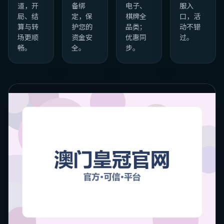
道，开
备绑
电子、
服入
局、结
定，保
棋牌全
口，活
算与转
护您的
品类；
动不错
场更顺
资金安
优惠同
过。
畅。
全。
步。