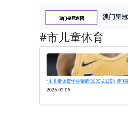
澳门皇冠
#市儿童体育
“市儿童体育学校荣膺‘2025-2025年
2026-02-06