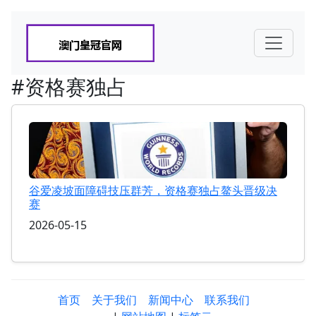
#资格赛独占
谷爱凌坡面障碍技压群芳，资格赛独占鳌头晋级决
赛
2026-05-15
首页
关于我们
新闻中心
联系我们