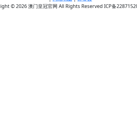
right © 2026 澳门皇冠官网 All Rights Reserved ICP备2287152