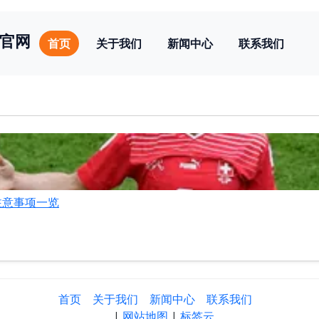
官网
首页
关于我们
新闻中心
联系我们
注意事项一览
首页
关于我们
新闻中心
联系我们
|
网站地图
|
标签云