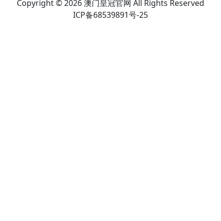
Copyright © 2026 澳门皇冠官网 All Rights Reserved
ICP备68539891号-25