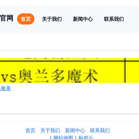
官网
首页
关于我们
新闻中心
联系我们
人敬畏
首页
关于我们
新闻中心
联系我们
|
网站地图
|
标签云