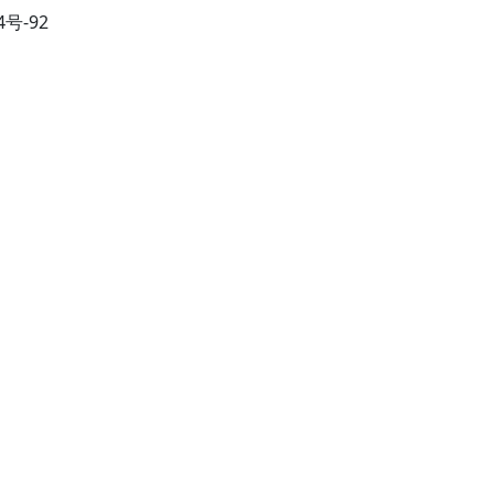
4号-92