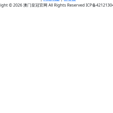
right © 2026 澳门皇冠官网 All Rights Reserved ICP备4212130