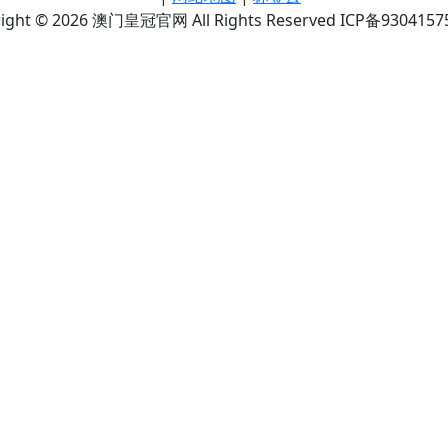
right © 2026 澳门皇冠官网 All Rights Reserved ICP备9304157