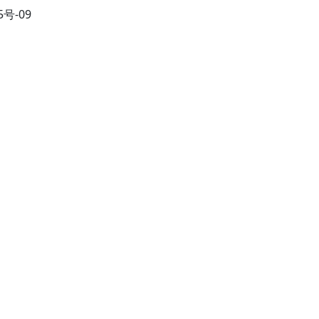
5号-09