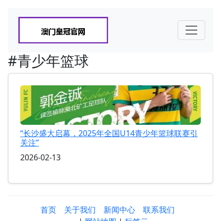
#青少年篮球
“长沙盛大启幕，2025年全国U14青少年篮球联赛引
关注”
2026-02-13
首页
关于我们
新闻中心
联系我们