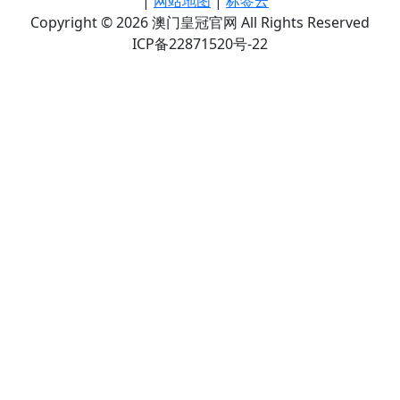
|
网站地图
|
标签云
Copyright © 2026 澳门皇冠官网 All Rights Reserved
ICP备22871520号-22