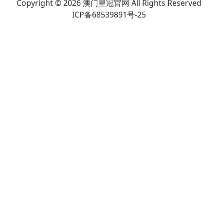
Copyright © 2026 澳门皇冠官网 All Rights Reserved
ICP备68539891号-25