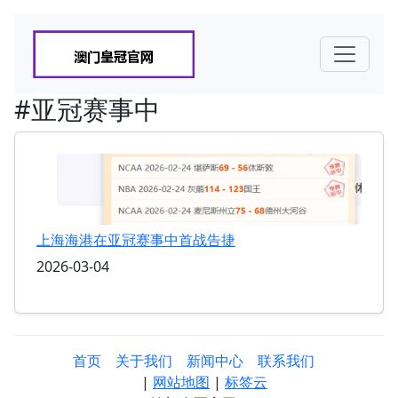
#亚冠赛事中
上海海港在亚冠赛事中首战告捷
2026-03-04
首页
关于我们
新闻中心
联系我们
|
网站地图
|
标签云