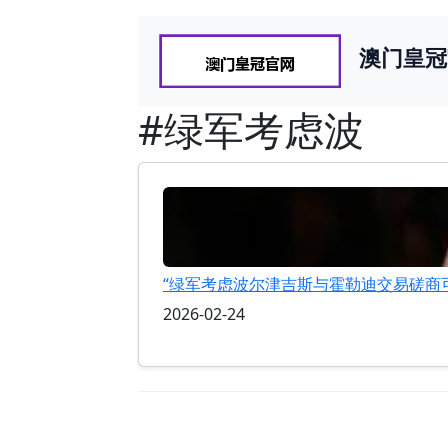
澳门皇冠
#绿军考虑波
“绿军考虑波尔津吉斯与霍勒迪交易磋商
2026-02-24