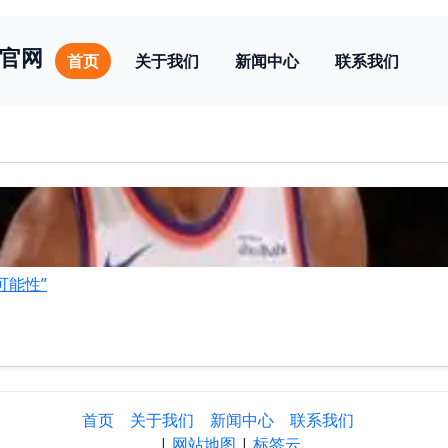
官网
首页
关于我们
新闻中心
联系我们
可能性”
首页
关于我们
新闻中心
联系我们
|
网站地图
|
标签云