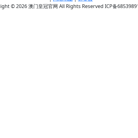
right © 2026 澳门皇冠官网 All Rights Reserved ICP备6853989