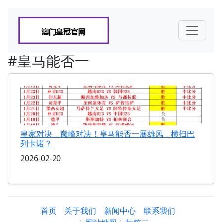
#皇马能否一
皇家对决，巅峰对决！皇马能否一展雄风，横扫巴
列卡诺？
2026-02-20
首页
关于我们
新闻中心
联系我们