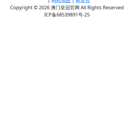
|
网站地图
|
标签云
Copyright © 2026 澳门皇冠官网 All Rights Reserved
ICP备68539891号-25