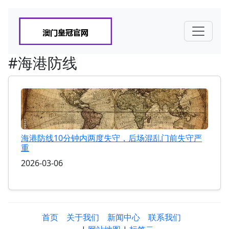
#海港防线
海港防线10分钟内两度失守，后场混乱门前失守严
重
2026-03-06
首页
关于我们
新闻中心
联系我们