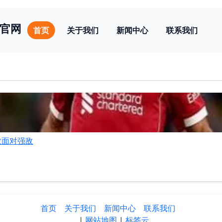
官网
首页
关于我们
新闻中心
联系我们
敢面对强敌
首页
关于我们
新闻中心
联系我们
|
网站地图
|
标签云