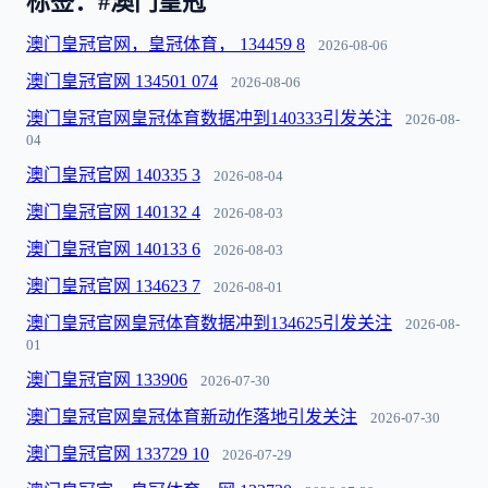
标签：#澳门皇冠
澳门皇冠官网，皇冠体育， 134459 8
2026-08-06
澳门皇冠官网 134501 074
2026-08-06
澳门皇冠官网皇冠体育数据冲到140333引发关注
2026-08-
04
澳门皇冠官网 140335 3
2026-08-04
澳门皇冠官网 140132 4
2026-08-03
澳门皇冠官网 140133 6
2026-08-03
澳门皇冠官网 134623 7
2026-08-01
澳门皇冠官网皇冠体育数据冲到134625引发关注
2026-08-
01
澳门皇冠官网 133906
2026-07-30
澳门皇冠官网皇冠体育新动作落地引发关注
2026-07-30
澳门皇冠官网 133729 10
2026-07-29