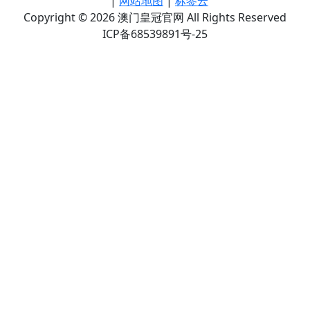
|
网站地图
|
标签云
Copyright © 2026 澳门皇冠官网 All Rights Reserved
ICP备68539891号-25