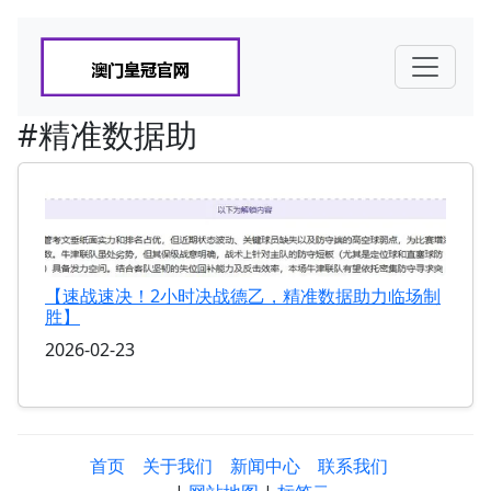
#精准数据助
【速战速决！2小时决战德乙，精准数据助力临场制
胜】
2026-02-23
首页
关于我们
新闻中心
联系我们