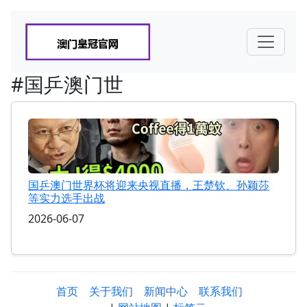
#国乒澳门世
国乒澳门世界杯将迎来央视直播，王楚钦、孙颖莎
等实力选手出战
2026-06-07
首页
关于我们
新闻中心
联系我们