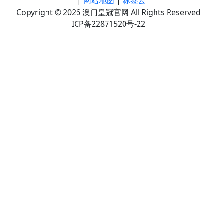
|
网站地图
|
标签云
Copyright © 2026 澳门皇冠官网 All Rights Reserved
ICP备22871520号-22