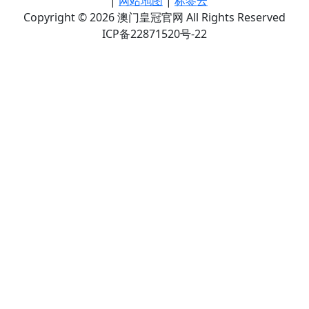
|
网站地图
|
标签云
Copyright © 2026 澳门皇冠官网 All Rights Reserved
ICP备22871520号-22