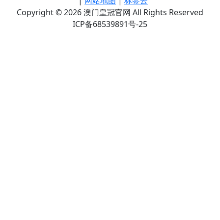
|
网站地图
|
标签云
Copyright © 2026 澳门皇冠官网 All Rights Reserved
ICP备68539891号-25