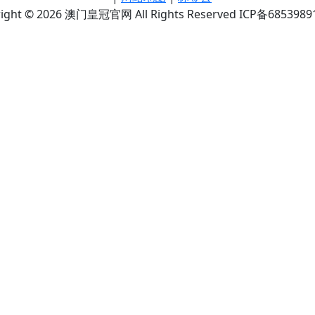
right © 2026 澳门皇冠官网 All Rights Reserved ICP备6853989