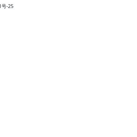
1号-25