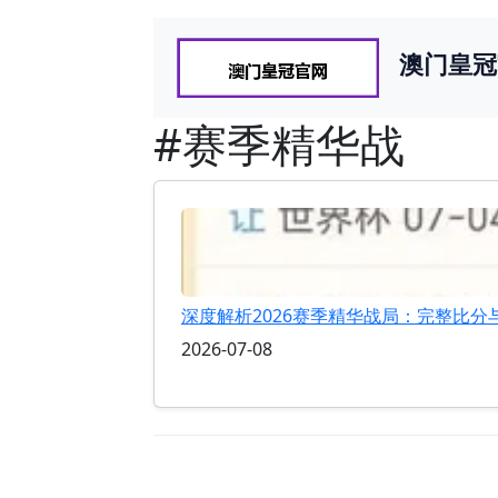
澳门皇冠
#赛季精华战
深度解析2026赛季精华战局：完整比分
2026-07-08