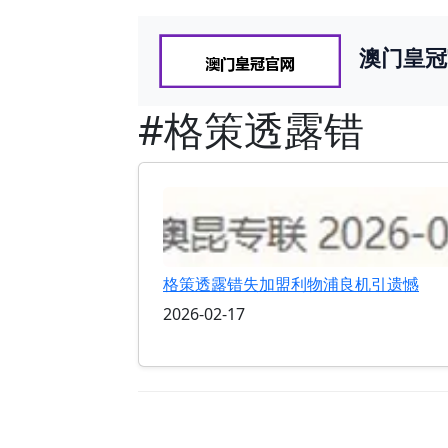
澳门皇冠
#格策透露错
格策透露错失加盟利物浦良机引遗憾
2026-02-17