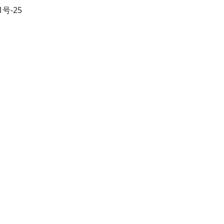
1号-25