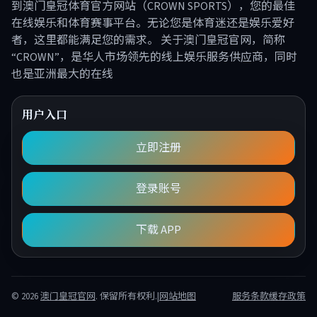
到澳门皇冠体育官方网站（CROWN SPORTS），您的最佳
在线娱乐和体育赛事平台。无论您是体育迷还是娱乐爱好
者，这里都能满足您的需求。 关于澳门皇冠官网，简称
“CROWN”，是华人市场领先的线上娱乐服务供应商，同时
也是亚洲最大的在线
用户入口
立即注册
登录账号
下载 APP
© 2026
澳门皇冠官网
. 保留所有权利.|
网站地图
服务条款
缓存政策