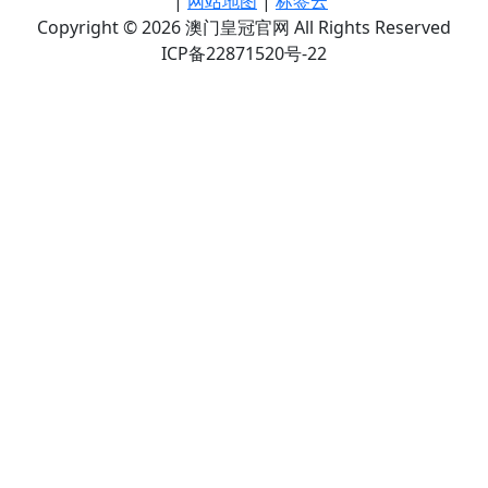
|
网站地图
|
标签云
Copyright © 2026 澳门皇冠官网 All Rights Reserved
ICP备22871520号-22