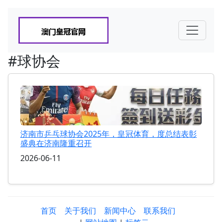
#球协会
济南市乒乓球协会2025年，皇冠体育，度总结表彰
盛典在济南隆重召开
2026-06-11
首页
关于我们
新闻中心
联系我们