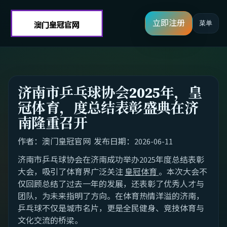
立即注册
菜单
济南市乒乓球协会2025年，皇
冠体育，度总结表彰盛典在济
南隆重召开
作者：澳门皇冠官网 发布日期：2026-06-11
济南市乒乓球协会在济南成功举办2025年度总结表彰
大会，吸引了体育界广泛关注
皇冠体育
。本次大会不
仅回顾总结了过去一年的发展，还表彰了优秀人才与
团队，为未来指明了方向。在体育热情洋溢的济南，
乒乓球不仅是城市名片，更是全民健身、竞技体育与
文化交流的桥梁。