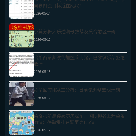
国联四强目标近在咫尺！
2026-05-14
小莫分析大乐透期号推荐及质合前区十码
2026-05-13
哈維西蒙斯续约加盟莱比锡，巴黎俱乐部拒绝
放行
2026-05-13
萧华回应NBA三分潮：目前无调整篮线计划
2026-05-12
英格利希赢得高尔夫冠军，国际排名上升至第
34位；德勒雷排名跃至第155位
2026-05-12