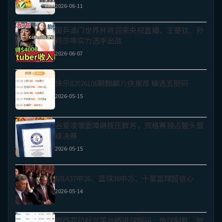
2026-06-11
国乒澳门世界杯将迎来央视直播，王楚钦、孙
颖莎等实力选手出战
2026-06-07
快乐82026106期麒麟八侠推荐 精选五胆码
2026-05-15
谷爱凌坡面障碍技压群芳，资格赛独占鳌头晋
级决赛
2026-05-15
NBA37中26，篮球36中25，十星篮球超信心
2026-05-14
穆西亚拉社交平台晒进球瞬间：角球制胜，欧