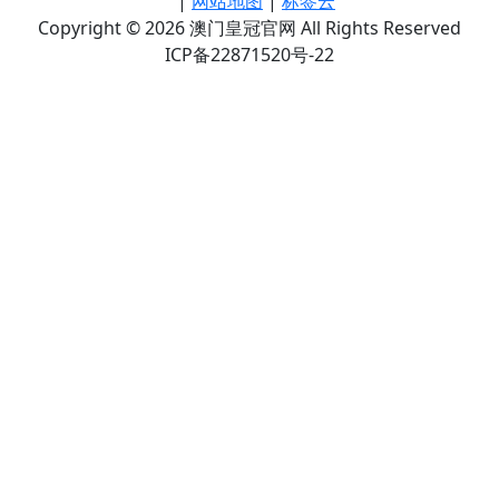
|
网站地图
|
标签云
Copyright © 2026 澳门皇冠官网 All Rights Reserved
ICP备22871520号-22