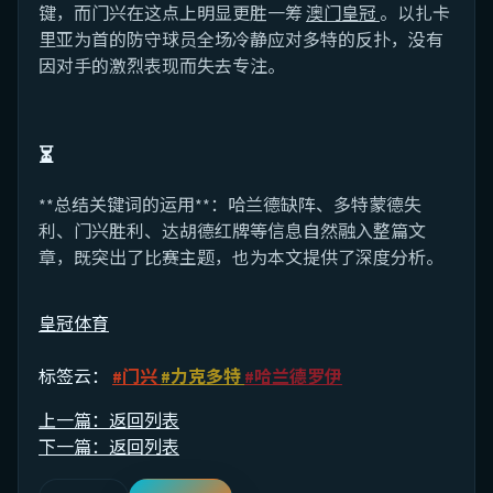
键，而门兴在这点上明显更胜一筹
澳门皇冠
。以扎卡
里亚为首的防守球员全场冷静应对多特的反扑，没有
因对手的激烈表现而失去专注。
⏳
**总结关键词的运用**：哈兰德缺阵、多特蒙德失
利、门兴胜利、达胡德红牌等信息自然融入整篇文
章，既突出了比赛主题，也为本文提供了深度分析。
皇冠体育
标签云：
#门兴
#力克多特
#哈兰德罗伊
上一篇：返回列表
下一篇：返回列表