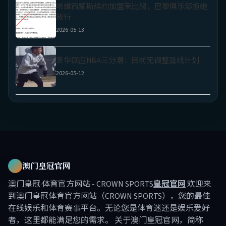
哈維西蒙斯续约加盟莱比锡，巴黎俱乐部拒绝
放行
2026-05-13
萧华回应NBA三分潮：目前无调整篮线计划
2026-05-12
澳门皇冠官网
澳门皇冠·体育官方网站 - CROWN SPORTS
皇冠官网
欢迎来
到澳门皇冠体育官方网站（CROWN SPORTS），您的最佳
在线娱乐和体育赛事平台。无论您是体育迷还是娱乐爱好
者，这里都能满足您的需求。 关于澳门皇冠官网，简称