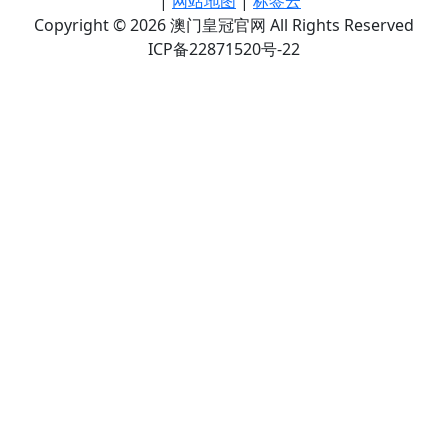
|
网站地图
|
标签云
Copyright © 2026 澳门皇冠官网 All Rights Reserved
ICP备22871520号-22