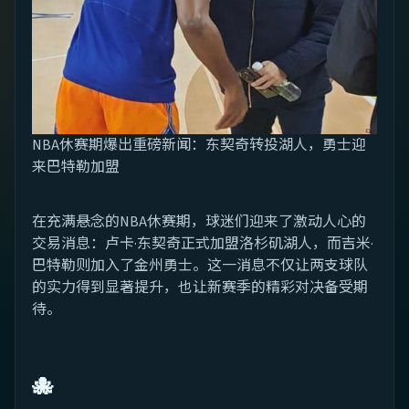
NBA休赛期爆出重磅新闻：东契奇转投湖人，勇士迎
来巴特勒加盟
在充满悬念的NBA休赛期，球迷们迎来了激动人心的
交易消息：卢卡·东契奇正式加盟洛杉矶湖人，而吉米·
巴特勒则加入了金州勇士。这一消息不仅让两支球队
的实力得到显著提升，也让新赛季的精彩对决备受期
待。
🐙