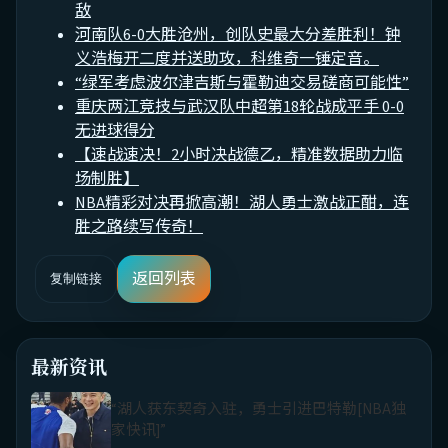
敌
河南队6-0大胜沧州，创队史最大分差胜利！钟
义浩梅开二度并送助攻，科维奇一锤定音。
“绿军考虑波尔津吉斯与霍勒迪交易磋商可能性”
重庆两江竞技与武汉队中超第18轮战成平手 0-0
无进球得分
【速战速决！2小时决战德乙，精准数据助力临
场制胜】
NBA精彩对决再掀高潮！湖人勇士激战正酣，连
胜之路续写传奇！
返回列表
复制链接
最新资讯
“湖人获东契奇入驻，勇士引进巴特勒[NBA独
家快讯]”