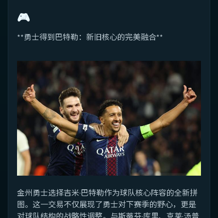
🎮
**勇士得到巴特勒：新旧核心的完美融合**
金州勇士选择吉米·巴特勒作为球队核心阵容的全新拼
图。这一交易不仅展现了勇士对下赛季的野心，更是
对球队结构的战略性调整。与斯蒂芬·库里、克莱·汤普