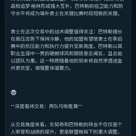
森和追梦·格林形成强大互补，巴特勒的控卫能力和防
守水平将成为填补勇士在关键比赛时段短板的关键。
勇士在这次交易中的战术调整值得关注：巴特勒擅长
在高压态势下保持冷静，他的加盟有望使勇士在季后
赛中的抗压能力和执行力提升至新高度。巴特勒以其
职业生涯中一贯的硬朗球风和钢铁意志闻名，且总能
以团队为重。这一特质随着他的到来将自然渗透进金
州更衣室，增强整体凝聚力。
🤨
**深度看待交易：两队均有胜算**
从交易角度来看，东契奇和巴特勒的转会不仅仅是个
人荣誉和战绩的提升，更是联盟格局下的重大调整。