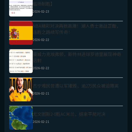
临场制胜】
2026-02-23
NBA精彩对决再掀高潮！湖人勇士激战正酣，
连胜之路续写传奇！
2026-02-22
曼城力克埃弗顿，斯特林进球罗德里展现神奇
远射
2026-02-22
杰宁难民营遭以军摧毁，逾2万民众被迫撤离
2026-02-21
尤文图斯2-0胜AC米兰，结束平局对决
2026-02-21