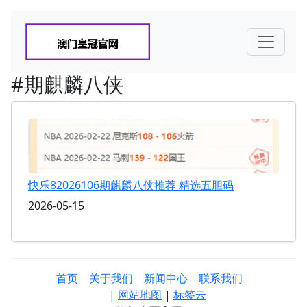
#期麒麟八侠
快乐82026106期麒麟八侠推荐 精选五胆码
2026-05-15
首页
关于我们
新闻中心
联系我们
|
网站地图
|
标签云