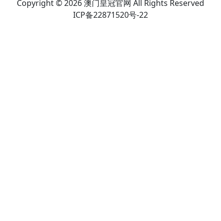
Copyright © 2026 澳门皇冠官网 All Rights Reserved
ICP备22871520号-22