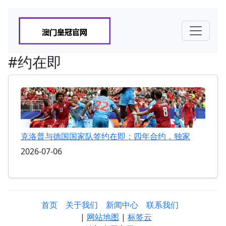
#约在即
克洛普与德国国家队签约在即：四年合约，独家
2026-07-06
首页
关于我们
新闻中心
联系我们
|
网站地图
|
标签云