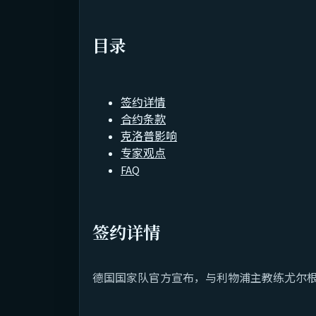
目录
签约详情
合约条款
克洛普影响
专家观点
FAQ
签约详情
德国国家队官方宣布，与利物浦主教练尤尔根·