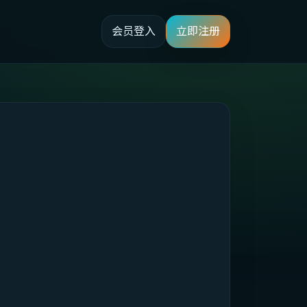
会员登入
立即注册