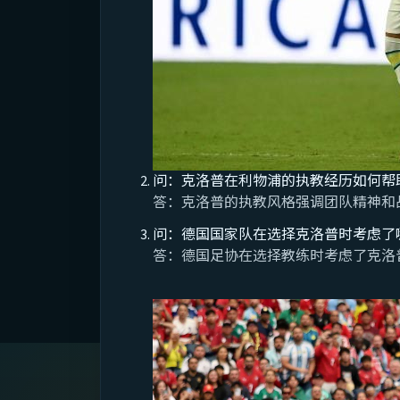
问：克洛普在利物浦的执教经历如何帮
答：克洛普的执教风格强调团队精神和
问：德国国家队在选择克洛普时考虑了
答：德国足协在选择教练时考虑了克洛