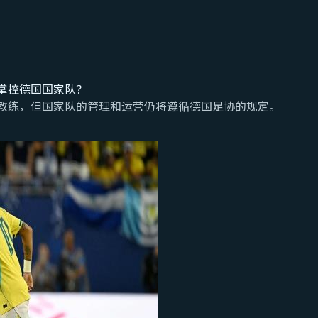
掌控德国国家队？
教练，但国家队的管理和运营仍将遵循德国足协的规定。