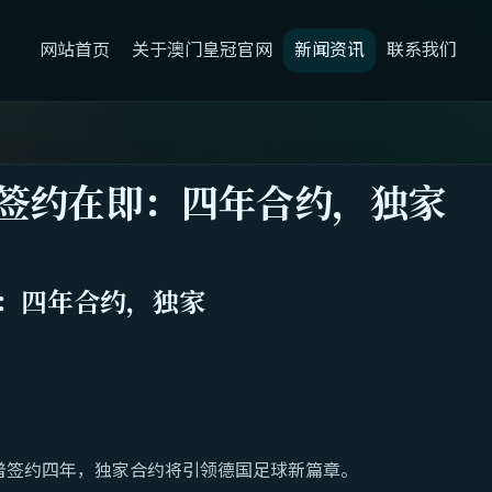
网站首页
关于澳门皇冠官网
新闻资讯
联系我们
签约在即：四年合约，独家
：四年合约，独家
普签约四年，独家合约将引领德国足球新篇章。