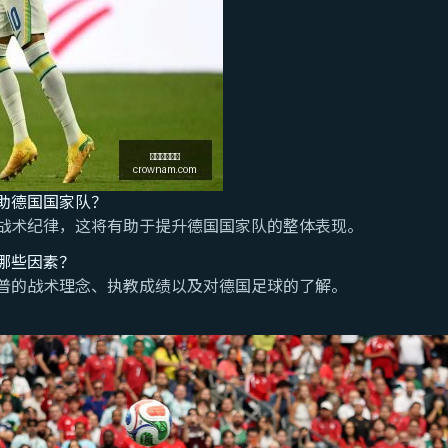
助德国国家队？
战术纪律，这将有助于提升德国国家队的整体表现。
哪些因素？
普的战术理念、执教成绩以及对德国足球的了解。