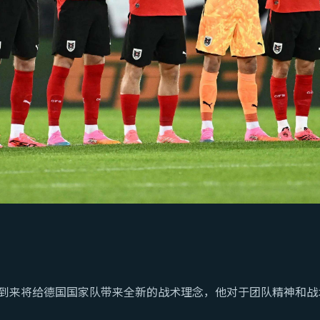
的到来将给德国国家队带来全新的战术理念，他对于团队精神和战