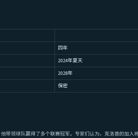
四年
2024年夏天
2028年
保密
，他带领球队赢得了多个联赛冠军。专家们认为，克洛普的加入