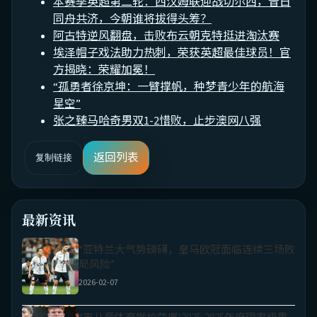
本赛季英超第二轮：西汉姆联迎战切尔西，昔日
同舟共济，今朝谁将拔得头筹？
阿古特逆风翻盘，击败布云朝克特挺进淘汰赛
埃泽帽子戏法助力热刺，荣获英超最佳球员！官
方揭晓：荣耀加冕！
“孤勇者徐京坤：一臂撑帆，种梦青少年的航海
星空”
张之臻马哈奇男双1-2惜败，止步澳网八强
返回列表
复制链接
最新资讯
“亚特兰大气势磅礴，皇马欧冠面临连续三场败
局风险”
2026-02-07