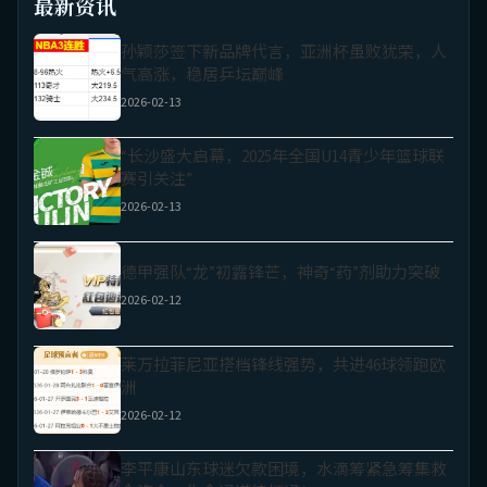
最新资讯
孙颖莎签下新品牌代言，亚洲杯虽败犹荣，人
气高涨，稳居乒坛巅峰
2026-02-13
“长沙盛大启幕，2025年全国U14青少年篮球联
赛引关注”
2026-02-13
德甲强队“龙”初露锋芒，神奇“药”剂助力突破
2026-02-12
莱万拉菲尼亚搭档锋线强势，共进46球领跑欧
洲
2026-02-12
李平康山东球迷欠款困境，水滴筹紧急筹集救