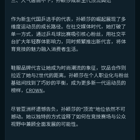
三、人气居高不下，孙颖莎成新生代顶流典范
作为新生代国乒选手的代表，孙颖莎的崛起展现了多
维度运动员的成长路径。在社交媒体时代，她打破了
单一方式，通过乒乓球比赛吸引核心粉丝，用社交平
台扩大年轻群体影响力，同时频繁推出新代言，将体
育竞技的魅力融入消费者生活。
鞋服品牌代言让她成为时尚潮流的象征，饮品合作则
拉近了她与Z世代的距离。孙颖莎在个人职业化与粉丝
基础间找到了巧妙的平衡，成为更多新一代运动员的
榜样，
CROWN
。
尽管亚洲杯遗憾告负，孙颖莎的“顶流”地位依然不可
撼动。她以独特的方式诠释了如何在竞技赛场与公众
视野中兼顾全面发展的可能性。