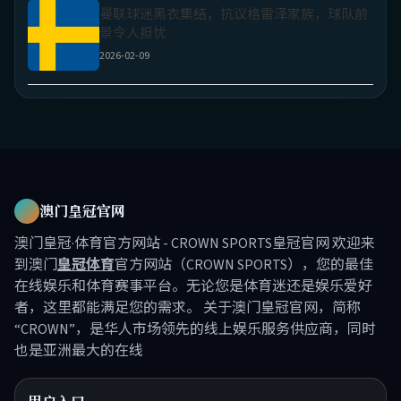
曼联球迷黑衣集结，抗议格雷泽家族，球队前
景令人担忧
2026-02-09
澳门皇冠官网
澳门皇冠·体育官方网站 - CROWN SPORTS皇冠官网 欢迎来
到澳门
皇冠体育
官方网站（CROWN SPORTS），您的最佳
在线娱乐和体育赛事平台。无论您是体育迷还是娱乐爱好
者，这里都能满足您的需求。 关于澳门皇冠官网，简称
“CROWN”，是华人市场领先的线上娱乐服务供应商，同时
也是亚洲最大的在线