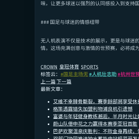
味，让更多球迷以强烈的认同感投入到支持
### 国足与球迷的情感纽带
无人机表演不仅是技术的展示，更是与球迷
情。这场充满创意与激情的世预赛，必将成
CROWN
皇冠体育
SPORTS
标签云：
#国足主场无
#人机壮志助
#杭州世
上一篇
下一篇
最新文章：
艾維不幸腓骨斷裂，賽季餘部將享受休
格策透露错失加盟利物浦良机引遗憾
富婆与年轻健身教练邂逅，半月时光让
蔚山队借申花之力赢得本赛季亚冠首胜
巴萨欢聚温泉庆胜利：不败金身再续，