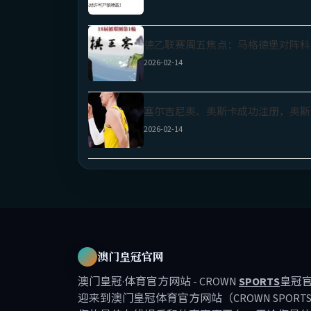
德乙联赛周五焦点：马格德堡对阵科
2026-02-14
塞尔吉尼奥、奥斯卡成功注册，奥斯
2026-02-14
澳门皇冠官网
澳门皇冠·体育官方网站 - CROWN
SPORTS
皇冠官
迎来到澳门皇冠体育官方网站（CROWN SPORT