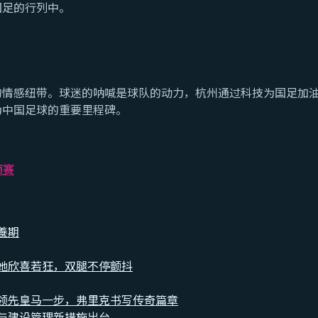
国足的行列中。
的情感纽带。球迷的呐喊是球队的动力，杭州通过科技为国足加
为中国足球的重要里程碑。
预赛
養期
她欣喜若狂，双腿不停颤抖
领先皇马一步，弗里克书写传奇篇章