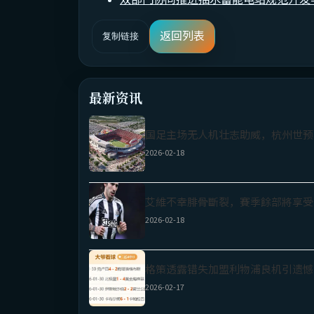
双部门协同推进抽水蓄能电站规范开发
返回列表
复制链接
最新资讯
国足主场无人机壮志助威，杭州世预
2026-02-18
艾維不幸腓骨斷裂，賽季餘部將享受
2026-02-18
格策透露错失加盟利物浦良机引遗憾
2026-02-17