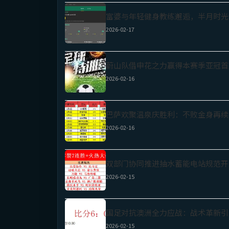
富婆与年轻健身教练邂逅，半月时光
2026-02-17
蔚山队借申花之力赢得本赛季亚冠首
2026-02-16
巴萨欢聚温泉庆胜利：不败金身再续
2026-02-16
双部门协同推进抽水蓄能电站规范开
2026-02-15
国足对抗澳洲全力应战：战术革新引
2026-02-15