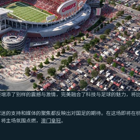
赛增添了别样的震撼与激情，完美融合了科技与足球的魅力，将
球迷的支持和媒体的聚焦都反映出对国足的期待。在这场即将在
，将主场氛围点燃，
澳门皇冠
。