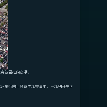
比赛氛围推向高潮。
杭州举行的世预赛主场赛事中，一场别开生面