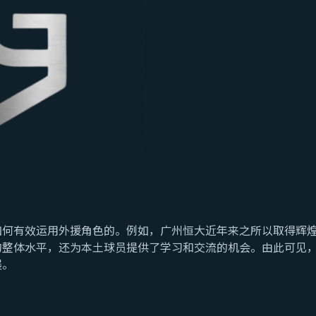
如何有效运用外援角色的。例如，广州恒大近年来之所以取得辉
的整体水平，还为本土球员提供了学习和交流的机会。由此可见
展。