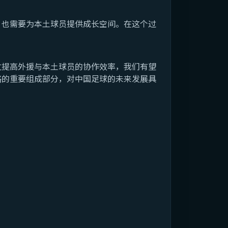
，也需要为本土球员提供成长空间。在这个过
过提高外援与本土球员的协作效率，我们有望
略的重要组成部分，对中国足球的未来发展具