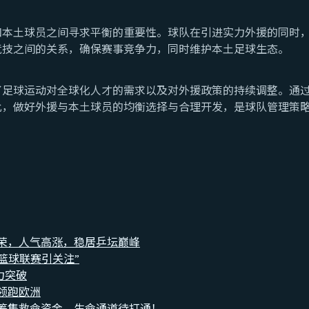
和本土球员之间寻求平衡的重要性。球队在引进实力外援的同时
竞技之间的关系，确保赛事竞争力，同时维护本土足球生态。
了足球运动对全球化人才的需求以及对外援政策的持续调整。通
此，做好外援与本土球员的均衡选择与合理开发，是球队管理策
荣，人气高涨，稳居乒坛巅峰
年篮球联赛引关注”
力突破
领跑欧洲