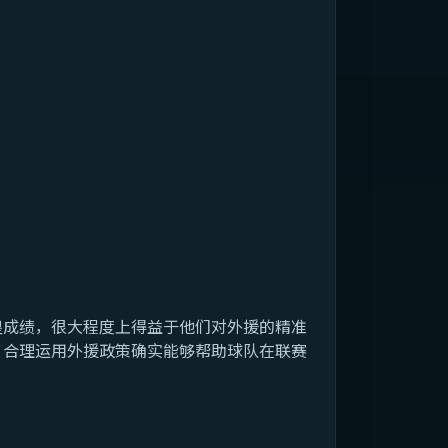
煌成绩，很大程度上得益于他们对外援的精准
，合理运用外援政策确实能够帮助球队在联赛