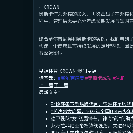
，
CROWN
奥斯卡作为外援的加入，再次凸显了在外援
程中，管理层需要充分考虑长期发展与短期
结合塞尔吉尼奥和奥斯卡的实例，我们看到
构建一个健康且可持续发展的足球环境。因
有深远影响。
皇冠体育
CROWN
澳门皇冠
标签云：
#塞尔吉尼奥
#奥斯卡成功
#注册
上一篇
下一篇
最新文章：
孙颖莎签下新品牌代言，亚洲杯虽败犹
“长沙盛大启幕，2025年全国U14青少
德甲强队“龙”初露锋芒，神奇“药”剂助
莱万拉菲尼亚搭档锋线强势，共进46球