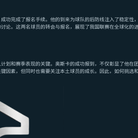
，成功完成了报名手续。他的到来为球队的后防线注入了稳定性
的讨论。这两名球员的转会与报名，展现了我国联赛在全球化的
队计划和赛季表现的关键。奥斯卡的成功报到，不仅彰显了他在
关键因素，但同时也需要关注本土球员的成长。因此，如何挑选