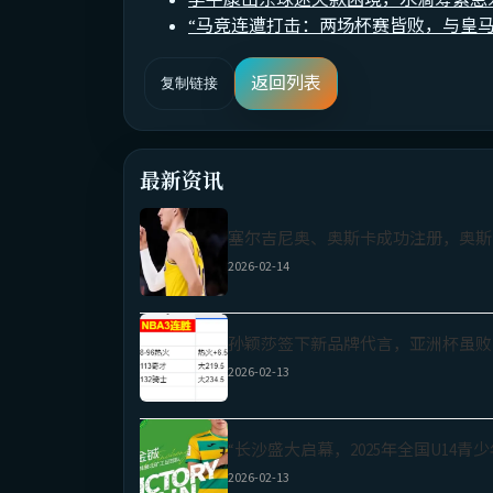
李平康山东球迷欠款困境，水滴筹紧急
“马竞连遭打击：两场杯赛皆败，与皇马
返回列表
复制链接
最新资讯
塞尔吉尼奥、奥斯卡成功注册，奥斯
2026-02-14
孙颖莎签下新品牌代言，亚洲杯虽败
2026-02-13
“长沙盛大启幕，2025年全国U14青
2026-02-13