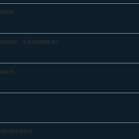
等你来！
遭篮网逆转；火箭轻松取胜奇才
煌战绩
七球优势大胜对手