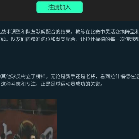
队战术调整和队友默契配合的结果。教练在比赛中灵活变换阵型
防线。队友们的精准跑位和默契配合，让拉什福德的每一次传球
为其他球员树立了榜样。无论是新手还是老将，看到拉什福德在
。这种斗志和专注，正是足球运动员成功的关键。