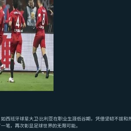
如西班牙球星大卫·比利亚在职业生涯低谷期，凭借坚韧不拔和
了一笔，再次彰显足球世界的无限可能。