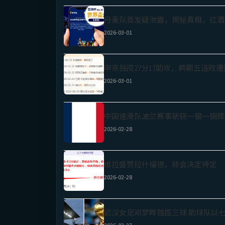
丹麦队首发疑泄露，揭秘真相，红酒
2026-03-01
申京独揽27分17助攻，鹈鹕五连败
2026-03-01
中国速滑队波兰赛事斩获一银一铜辉
2026-02-28
维拉盛赞拉什福德，转会决定待定
2026-02-28
武汉女足邓梦晔独揽三球 助球队以