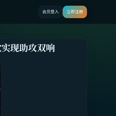
会员登入
立即注册
次实现助攻双响