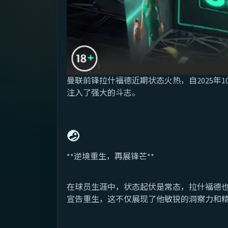
曼联前锋拉什福德近期状态火热，自2025
注入了强大的斗志。
🤕
**逆境重生，再展锋芒**
在球员生涯中，状态起伏是常态，拉什福德也
宣告重生，这不仅展现了他敏锐的洞察力和