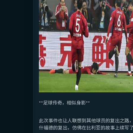
**足球传奇，相似身影**
此次事件也让人联想到其他球员的复出之路，
什福德的复出，仿佛在比利亚的故事上续写