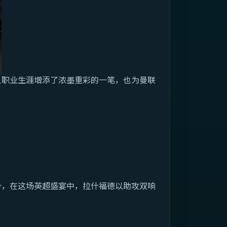
个人职业生涯增添了浓墨重彩的一笔，也为曼联
今，在这场英超盛宴中，拉什福德以助攻双响