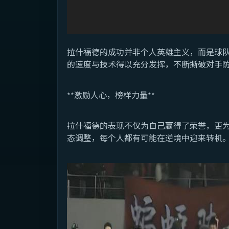
拉什福德的成功并非个人英雄主义，而是球
的速度与技术得以充分发挥，不断撕破对手
**激励人心，榜样力量**
拉什福德的表现不仅为自己赢得了荣誉，更
态调整，每个人都有可能在逆境中迎来转机