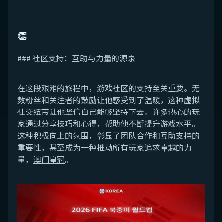
👏
### 社区支持：互助与力量的源泉
在这段艰难的旅程中，游戏社区的支持至关重要。无
数粉丝和关注者的鼓励让他感受到了温暖，这种虚拟
社交纽带让他坚信自己能够坚持下去。许多热心的玩
家通过分享技巧和心得，帮助他不断提升游戏水平。
这种积极向上的氛围，彰显了团队合作和互助支持的
重要性，甚至成为一种推动所有玩家追求卓越的力
量，
澳门皇冠
。