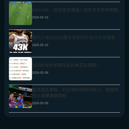
NBA分析：篮网客场遭遇八连败专家推荐策略
2026-03-10
排列三第2026052期专家胆码形态分析及推荐
2026-03-10
2025欧洲杯参赛阵容名单正式揭晓！
2026-03-09
籃球週五焦點：利拉德缺席對決騎士，雷霆對
热火連續激戰挑戰
2026-03-09