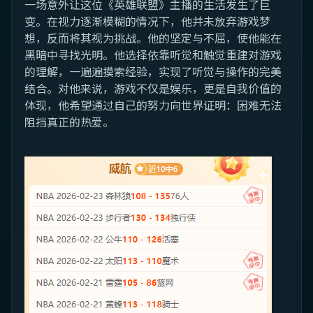
一场意外让这位《英雄联盟》主播的生活发生了巨
变。在视力逐渐模糊的情况下，他并未放弃游戏梦
想，反而将其视为挑战。他的坚定与不屈，使他能在
黑暗中寻找光明。他选择依靠听觉和触觉重建对游戏
的理解，一遍遍摸索经验，实现了听觉与操作的完美
结合。对他来说，游戏不仅是娱乐，更是自我价值的
体现，他希望通过自己的努力向世界证明：困难无法
阻挡真正的热爱。