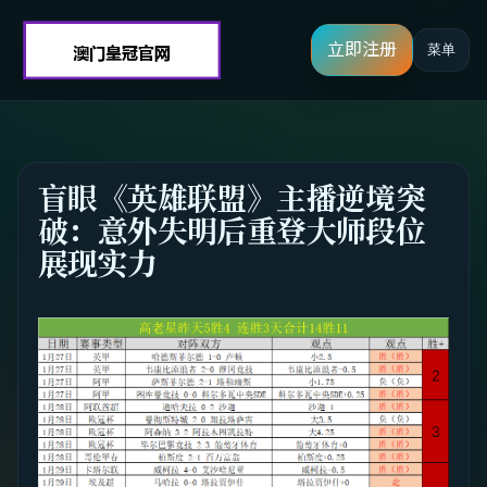
立即注册
菜单
盲眼《英雄联盟》主播逆境突
破：意外失明后重登大师段位
展现实力