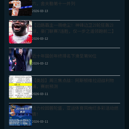
六，舍夫勒第十一并列
2026-03-13
【边路霸主一骑绝尘！神锋边卫23轮狂轰23
球，豪门联赛7连胜，仅一步之遥领跑前二】
2026-03-12
近十年国创年终排名下滑至第90位
2026-03-12
【英超】周三焦点战：阿斯顿维拉迎战利物
浦，赛前预测
2026-03-11
活力校园普陀盛，亚运体育风绚烂多彩活动燃
情！
2026-03-11