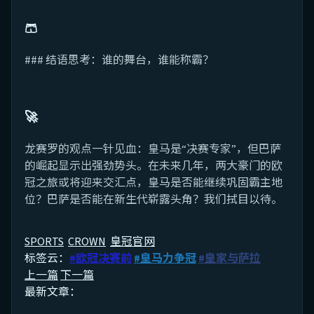
🩳
### 结语思考：谁的舞台，谁能称霸？
🚀
龙赛罗的观点一针见血：皇马是“决赛专家”，但巴萨
的崛起显示出强劲势头。在未来几年，两大豪门的欧
冠之旅或将迎来交汇点，皇马是否能继续巩固霸主地
位？巴萨是否能在新生代崭露头角？我们拭目以待。
SPORTS
CROWN
皇冠官网
标签云：
#欧冠决赛前
#皇马力争冠
#皇家与萨拉
上一篇
下一篇
最新文章：