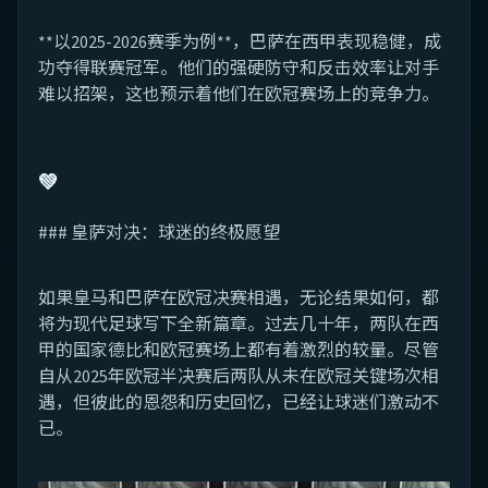
**以2025-2026赛季为例**，巴萨在西甲表现稳健，成
功夺得联赛冠军。他们的强硬防守和反击效率让对手
难以招架，这也预示着他们在欧冠赛场上的竞争力。
💚
### 皇萨对决：球迷的终极愿望
如果皇马和巴萨在欧冠决赛相遇，无论结果如何，都
将为现代足球写下全新篇章。过去几十年，两队在西
甲的国家德比和欧冠赛场上都有着激烈的较量。尽管
自从2025年欧冠半决赛后两队从未在欧冠关键场次相
遇，但彼此的恩怨和历史回忆，已经让球迷们激动不
已。