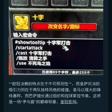
**欧冠决赛的特点在于不可预测性**，而皇萨对决的
吸引力则在于两队独特风格的碰撞。皇马以强大的锋
线著称，而巴萨擅长通过组织和控球掌控节奏。这将
是一场“矛与盾”的巅峰较量，
皇冠官网
。