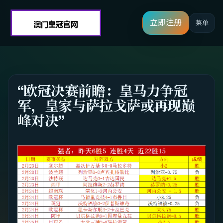
立即注册
菜单
“欧冠决赛前瞻：皇马力争冠
军，皇家与萨拉戈萨或再现巅
峰对决”