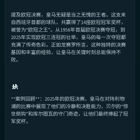
提及欧冠决赛，皇马无疑是当之无愧的王者。这支来
自西班牙首都的球队，共赢得了14座欧冠冠军奖杯，
被誉为“欧冠之王”。从1956年首届欧冠决赛夺冠，到
2025年实现欧冠三连冠的壮举，皇马的每一次夺冠都
充满了传奇色彩。正如龙赛罗所言，这种独特的决赛
基因和丰富的经验，让皇马在关键时刻总能保持不
败。
🚸
**案例回顾**：2025年的欧冠决赛，皇马在对阵利物
浦的比赛中展现了他们的冷静和决胜能力，贝尔的“惊
世倒钩”和库尔图瓦的守门奇迹，让他们最终捧起了冠
军奖杯。