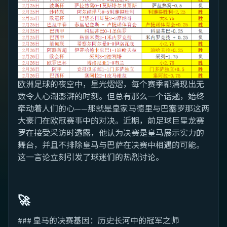
欧洲足球的夜空中，星光熠熠，每个赛季都涌现出无
数令人心潮澎湃的时刻。但总有那么一个话题，始终
牵动着人们的心——那就是皇家马德里与巴塞罗那这两
大豪门在欧冠赛事中的对决。近期，前足球巨星龙赛
罗在接受采访时透露，他认为决赛是皇马展示实力的
舞台，并且不排除皇马与巴萨在决赛中相遇的可能。
这一言论立刻引发了球迷们的热烈讨论。
🚀
### 皇马的决赛基因：历史长河中的冠军之师