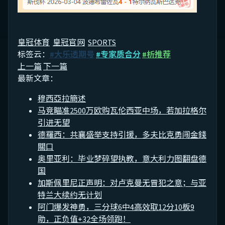
皇冠体育
皇冠官网
SPORTS
标签云：
#大乐透期号
#专家质合分
#析推荐
上一篇
下一篇
最新文章：
穆西亞拉簡述
马竞瞄准2500万欧购瓦伦西亚中场，若加拉格尔
引进无望
德羅西：共襄盛举支持引援，多夫比克勇闯金錢
關口
奥里亚利：毕业梦碎望执教，意大利力图翻盘德
国
加斯佩里尼正声明：对卢克曼无冒犯之意；与亚
特兰大续约无计划
阿门爆发神勇，三分球6中4高效取12分10板9
助，正负值+32全场领跑！