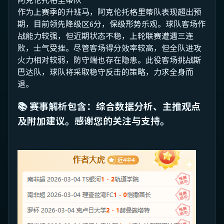
阿克伦托格里蒂队
作为上赛季的升班马，阿克伦托格里蒂队表现超出预
期，目前领先降级区6分，保级形势乐观。球队客场作
战能力较强，但近期状态不稳，上轮联赛遭遇三连
败，士气受挫。尽管客场得分效率较高，但全队进攻
火力相对较弱，防守端也存在隐患。此役客场挑战斯
巴达队，球队将采取稳守反击的策略，力求全身而
退。
📚 赛事解析包含：综合数据分析、主推观点
及附加建议。感谢您的关注与支持。