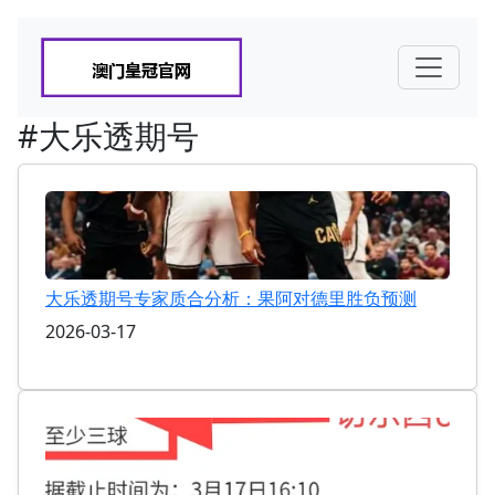
#大乐透期号
大乐透期号专家质合分析：果阿对德里胜负预测
2026-03-17