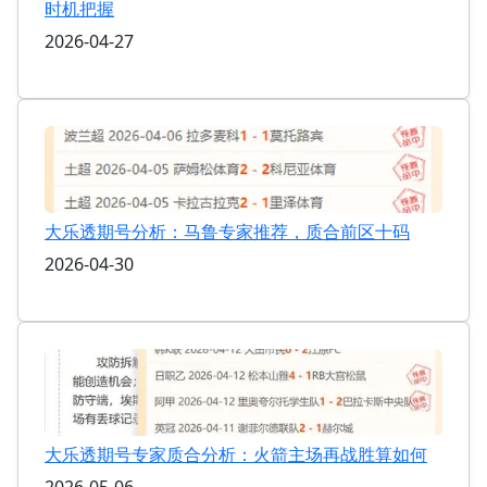
时机把握
2026-04-27
大乐透期号分析：马鲁专家推荐，质合前区十码
2026-04-30
大乐透期号专家质合分析：火箭主场再战胜算如何