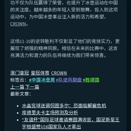
功不仅为队伍赢得了荣誉，也提升了冰壶运动在中国
的关注度。越来越多的年轻人受到鼓舞，投入到这项
运动中，为中国冰壶事业注入新的活力和希望，
CROWN
。
这场11-10的逆转胜利不仅彰显了他们的竞技实力，更
展现了顽强的精神风貌。相信在未来的比赛中，这支
充满活力和潜力的队伍将继续为我们带来惊喜。
澳门皇冠
皇冠体育
CROWN
标签云：
#中国冰壶男
#队逆风翻盘
#胜德国
上一篇
下一篇
最新文章：
水晶宫球迷调侃图多尔：恐面临解雇危机
库德里夫卡主场预测及分析
“友谊杯”国际足球邀请赛圆满收官，国足新星王
宇桓盛赞U16国家队人才辈出