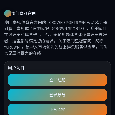
澳门皇冠官网
澳门皇冠
·体育官方网站 - CROWN SPORTS皇冠官网 欢迎来
到澳门皇冠体育官方网站（CROWN SPORTS），您的最佳
在线娱乐和体育赛事平台。无论您是体育迷还是娱乐爱好
者，这里都能满足您的需求。 关于澳门皇冠官网，简称
“CROWN”，是华人市场领先的线上娱乐服务供应商，同时
也是亚洲最大的在线
用户入口
立即注册
登录账号
下载 APP