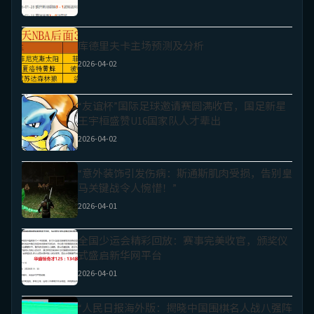
库德里夫卡主场预测及分析
2026-04-02
“友谊杯”国际足球邀请赛圆满收官，国足新星
王宇桓盛赞U16国家队人才辈出
2026-04-02
“意外装饰引发伤病：斯通斯肌肉受损，告别皇
马关键战令人惋惜！”
2026-04-01
全国少运会精彩回放：赛事完美收官，颁奖仪
式盛启新华网平台
2026-04-01
“人民日报海外版：揭晓中国围棋名人战八强阵