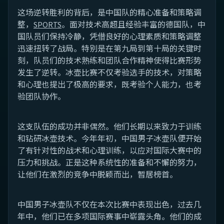
这场逆转胜利的背后，是中国队的精心准备和策略调
整，
SPORTS
。面对技术高超且经验丰富的德国队，中
国队员们保持冷静，凭借良好的心理素质和策略调整
迅速扭转了战局。特别是在第九局到第十局的关键时
刻，队员们的技术熟练和团队合作精神使得比赛形势
发生了逆转。冰壶比赛不仅考验选手的技术，对策略
和心理也提出了极高的要求，既考验个人能力，也考
验团队协作。
这支队伍的成功并非偶然。他们长期以来致力于训练
和钻研冰壶技术。今年年初，中国男子冰壶队便开始
了有针对性的战术和心理训练，以应对国际大赛中的
压力和挑战。正是这种系统性的准备和不懈的努力，
让他们在激烈的竞争中脱颖而出，暂居榜首。
中国男子冰壶队不仅在本次比赛中表现出色，过去几
年中，他们已在多项国际赛事中崭露头角。他们的成