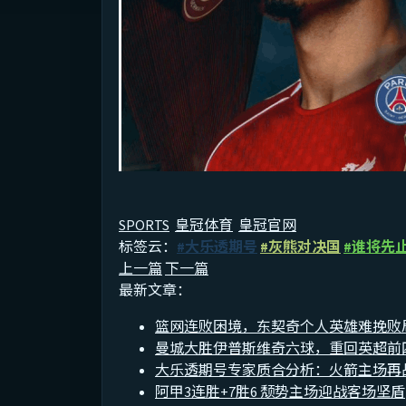
SPORTS
皇冠体育
皇冠官网
标签云：
#大乐透期号
#灰熊对决国
#谁将先
上一篇
下一篇
最新文章：
篮网连败困境，东契奇个人英雄难挽败
曼城大胜伊普斯维奇六球，重回英超前
大乐透期号专家质合分析：火箭主场再
阿甲3连胜+7胜6 颓势主场迎战客场坚盾