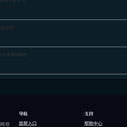
析其早欲参与
质合分析
防专家推荐解析
导航
支持
首屏入口
帮助中心
官网 欢