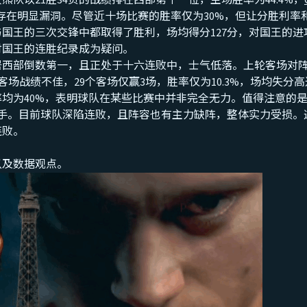
队以21胜34负的战绩排在西部第十一位，主场胜率为44.4%，
防守端存在明显漏洞。尽管近十场比赛的胜率仅为30%，但让分胜利率
国王的三次交锋中都取得了胜利，场均得分127分，对国王的
对国王的连胜纪录成为疑问。
居西部倒数第一，且正处于十六连败中，士气低落。上轮客场对阵马
客场战绩不佳，29个客场仅赢3场，胜率仅为10.3%，场均失分高
均为40%，表明球队在某些比赛中并非完全无力。值得注意的
对手。目前球队深陷连败，且阵容也有主力缺阵，整体实力受损
连败。
以及数据观点。