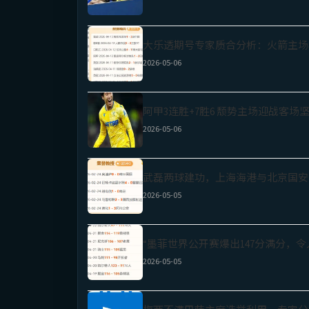
大乐透期号专家质合分析：火箭主场
2026-05-06
阿甲3连胜+7胜6 颓势主场迎战客场
2026-05-06
武磊两球建功，上海海港与北京国安
2026-05-05
“墨菲世界公开赛爆出147分满分，令
2026-05-05