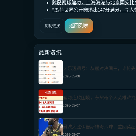
武磊两球建功，上海海港与北京国安比
“墨菲世界公开赛爆出147分满分，令人
返回列表
复制链接
最新资讯
大乐透期号：灰熊对决国王，谁将先
2026-05-08
篮网连败困境，东契奇个人英雄难挽
2026-05-07
曼城大胜伊普斯维奇六球，重回英超
2026-05-07