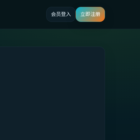
会员登入
立即注册