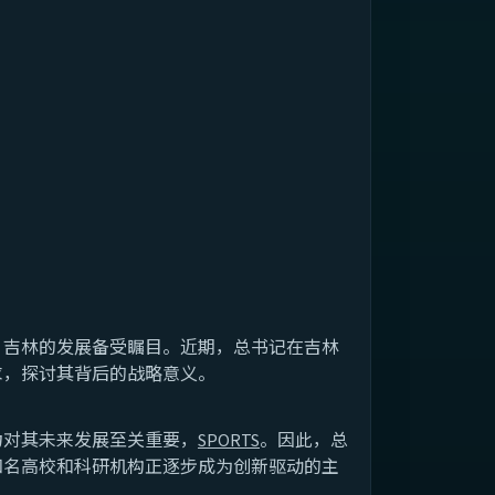
，吉林的发展备受瞩目。近期，总书记在吉林
求，探讨其背后的战略意义。
力对其未来发展至关重要，
SPORTS
。因此，总
知名高校和科研机构正逐步成为创新驱动的主