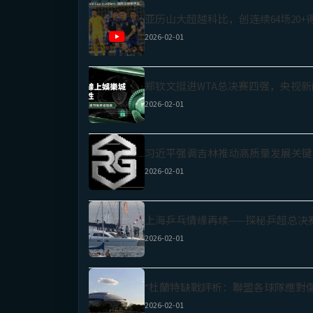
亚历山大超越科比，创连续64场20
2026-02-01
郑钦文挺进WTA总决赛四强，央视
2026-02-01
习近平强调吉林推动高质量发展关键
2026-02-01
上海乒乓情缘再续——探秘乒超总决
2026-02-01
“杜蘭特缺戰評析：聯盟各球隊應對
2026-02-01