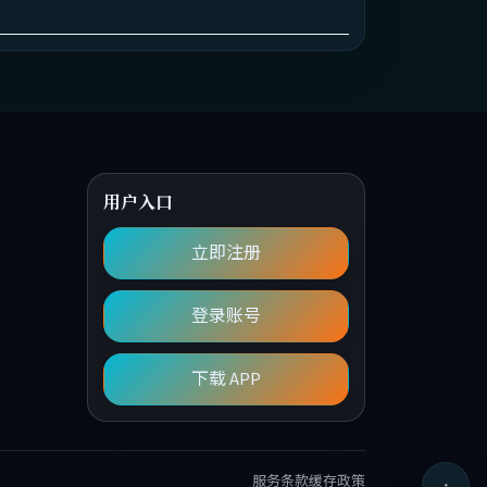
用户入口
立即注册
登录账号
下载 APP
服务条款
缓存政策
↑