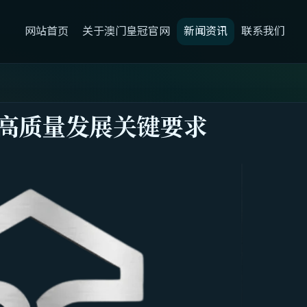
网站首页
关于澳门皇冠官网
新闻资讯
联系我们
高质量发展关键要求