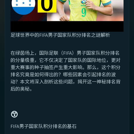
足球世界中的FIFA男子国家队积分排名之谜解析
在绿茵场上，国际足联（FIFA）男子国家队积分排名
的分量极重，它不仅决定了国家队的国际地位，更对
重大赛事的种子抽签产生重大影响。那么，这个积分
排名究竟是如何得出的？哪些因素会引起排名的波
动？本文将深入剖析这些问题，揭开这一神秘排名背
后的奥秘。
😙
FIFA男子国家队积分排名的基石