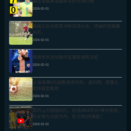
国际足联男足国家队积分排行榜
2026-02-01
英格兰队长凯恩冲刺百球大关，领袖风范再展
光芒。
2026-02-01
梅德韦杰夫险象环生晋级澳网次轮
2026-02-01
上海海港B队战胜泰安天贶，温钧翔、廖重九
助阵锁定胜局
2026-02-01
亚历山大超越科比，创连续64场20+得分奇迹，
历史第九仅距乔丹、杜兰特8场差距！
2026-02-01