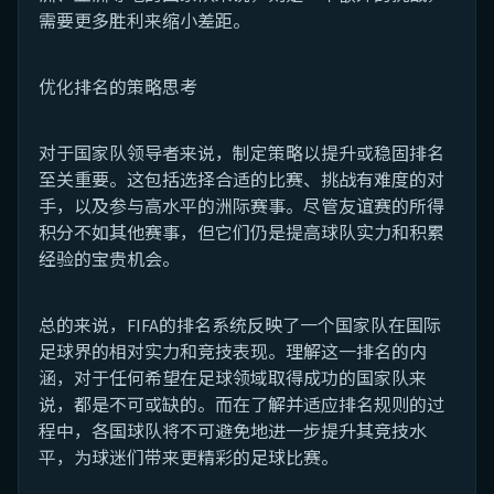
需要更多胜利来缩小差距。
优化排名的策略思考
对于国家队领导者来说，制定策略以提升或稳固排名
至关重要。这包括选择合适的比赛、挑战有难度的对
手，以及参与高水平的洲际赛事。尽管友谊赛的所得
积分不如其他赛事，但它们仍是提高球队实力和积累
经验的宝贵机会。
总的来说，FIFA的排名系统反映了一个国家队在国际
足球界的相对实力和竞技表现。理解这一排名的内
涵，对于任何希望在足球领域取得成功的国家队来
说，都是不可或缺的。而在了解并适应排名规则的过
程中，各国球队将不可避免地进一步提升其竞技水
平，为球迷们带来更精彩的足球比赛。