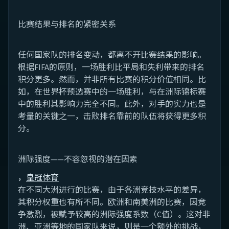
比赛结果与排名的紧密关系
任何国家队的排名变动，都离不开比赛结果的影响。
根据FIFA的原则，一场胜利比平局和失利带来的排名
积分更多。然而，并非所有比赛的积分价值相同。比
如，在世界杯预选赛中的一场胜利，与在洲际锦标赛
中的胜利其影响力完全不同。此外，对手的实力也是
考量的关键之一，击败排名靠前的队伍将获得更多积
分。
洲际强度——不容忽视的潜在因素
，
皇冠体育
在不同大洲进行的比赛，由于各洲竞技水平的差异，
其积分权重也有所不同。欧洲和南美洲的比赛，因竞
争激烈，被赋予较高的洲际强度系数（C值）。这对非
洲、亚洲等地的国家队来说，则是一个额外的挑战，