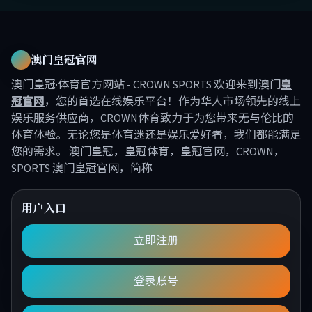
澳门皇冠官网
澳门皇冠·体育官方网站 - CROWN SPORTS 欢迎来到澳门
皇
冠官网
，您的首选在线娱乐平台！作为华人市场领先的线上
娱乐服务供应商，CROWN体育致力于为您带来无与伦比的
体育体验。无论您是体育迷还是娱乐爱好者，我们都能满足
您的需求。 澳门皇冠，皇冠体育，皇冠官网，CROWN，
SPORTS 澳门皇冠官网，简称
用户入口
立即注册
登录账号