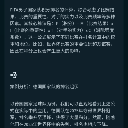
FIFA男子国家队积分排名的计算，综合考虑了比赛结
果、比赛的重要性、对手的实力以及比赛频率等多种
因素。其核心算法是：P（积分）= M（比赛结果）x
I（比赛的重要性）x T（对手的实力）x C（洲际强度
系数）。这一公式展示了不同比赛在排名计算中的权
重和地位。比如，世界杯比赛的重要性远超友谊赛，
因此在积分上也会产生更大的影响。
💨
案例分析：德国国家队的排名起伏
以德国国家足球队为例，我们可以直观地看到上述公
式在实际中的应用。德国队在2025年夺得世界杯冠
军，排名攀升至顶峰，获得了大量积分。然而，随着
他们在2025年世界杯中的失利，排名也相应下降。