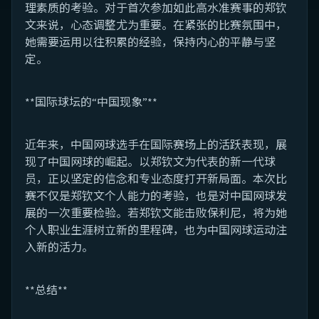
理素质的考验。对于首次参加如此高水准赛事的郑钦
文来说，心态调整尤为重要。在紧张的比赛氛围中，
她需要运用以往积累的经验，保持内心的平静与坚
定。
**国际球坛的“中国现象”**
近年来，中国网球选手在国际赛场上的活跃表现，展
现了中国网球的崛起。以郑钦文为代表的新一代球
员，正以坚定的信念和专业态度打开新局面。本次比
赛不仅是郑钦文个人能力的考验，也是对中国网球发
展的一次重要检验。若郑钦文能击败保利尼，将为她
个人职业生涯树立新的里程碑，也为中国网球运动注
入新的活力。
**总结**