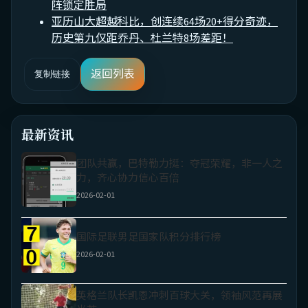
阵锁定胜局
亚历山大超越科比，创连续64场20+得分奇迹，
历史第九仅距乔丹、杜兰特8场差距！
返回列表
复制链接
最新资讯
团队共赢，巴特勒力挺：夺冠荣耀，非一人之
力，齐心协力信心百倍
2026-02-01
国际足联男足国家队积分排行榜
2026-02-01
英格兰队长凯恩冲刺百球大关，领袖风范再展