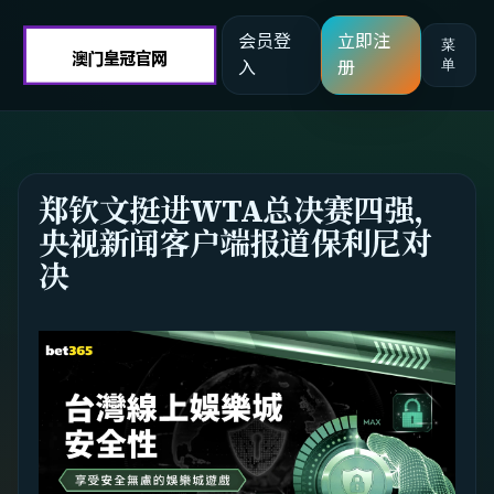
会员登
立即注
菜
入
册
单
郑钦文挺进WTA总决赛四强，
央视新闻客户端报道保利尼对
决