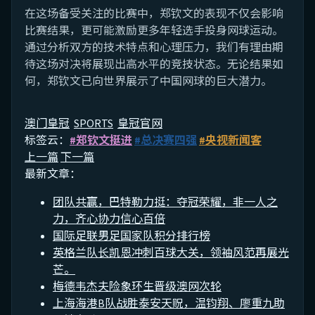
在这场备受关注的比赛中，郑钦文的表现不仅会影响
比赛结果，更可能激励更多年轻选手投身网球运动。
通过分析双方的技术特点和心理压力，我们有理由期
待这场对决将展现出高水平的竞技状态。无论结果如
何，郑钦文已向世界展示了中国网球的巨大潜力。
澳门皇冠
SPORTS
皇冠官网
标签云：
#郑钦文挺进
#总决赛四强
#央视新闻客
上一篇
下一篇
最新文章：
团队共赢，巴特勒力挺：夺冠荣耀，非一人之
力，齐心协力信心百倍
国际足联男足国家队积分排行榜
英格兰队长凯恩冲刺百球大关，领袖风范再展光
芒。
梅德韦杰夫险象环生晋级澳网次轮
上海海港B队战胜泰安天贶，温钧翔、廖重九助