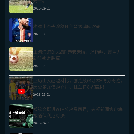
光芒。
2026-02-01
梅德韦杰夫险象环生晋级澳网次轮
2026-02-01
上海海港B队战胜泰安天贶，温钧翔、廖重九
助阵锁定胜局
2026-02-01
亚历山大超越科比，创连续64场20+得分奇迹，
历史第九仅距乔丹、杜兰特8场差距！
2026-02-01
郑钦文挺进WTA总决赛四强，央视新闻客户端
报道保利尼对决
2026-02-01