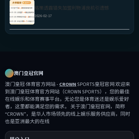
格策透露错失加盟利物浦良机引遗憾
2026-02-17
澳门皇冠官网
澳门皇冠·体育官方网站 -
CROWN
SPORTS皇冠官网 欢迎来
到澳门皇冠体育官方网站（CROWN SPORTS），您的最佳
在线娱乐和体育赛事平台。无论您是体育迷还是娱乐爱好
者，这里都能满足您的需求。 关于澳门皇冠官网，简称
“CROWN”，是华人市场领先的线上娱乐服务供应商，同时
也是亚洲最大的在线