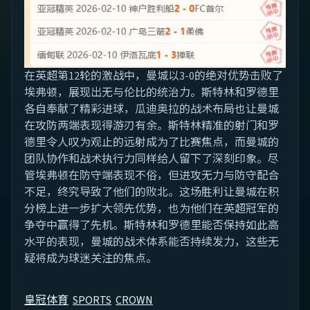
在英超第12轮的激战中，曼城以3-0的绝对优势击败了
埃弗顿，展现出无与伦比的统治力。斯特林和罗德里
各自奉献了精彩进球，瓜迪奥拉的战术布局也让曼城
在攻防两端表现得游刃有余。斯特林精准的射门和罗
德里令人叹为观止的远射成为了比赛焦点，而曼城的
团队协作和战术执行力同样给人留下了深刻印象。尽
管埃弗顿在防守端表现不俗，但进攻无力与防守配合
不足，终究导致了他们的败北。这场胜利让曼城在积
分榜上进一步扩大领先优势，也为他们在英超冠军的
争夺中赢得了先机。斯特林和罗德里能否保持如此高
水平的表现，曼城的战术体系能否持续发力，这些无
疑将成为球迷关注的焦点。
皇冠体育
SPORTS
CROWN