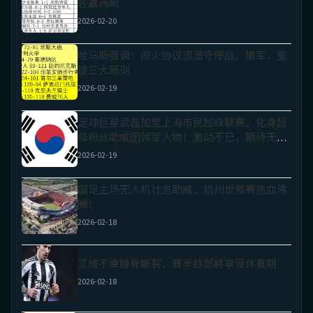
各赢两局
2026-02-20
哈马斯强调：停火协议须坚守停战、撤军、重
建三大原则
2026-02-19
足球巨星武磊加盟上海市民超级联赛，化身超
级粉丝助威团领军人物！激动不已，期待无
限！
2026-02-19
国足主场无人机壮志助威，杭州世预赛热血沸
腾！
2026-02-18
艾維不幸腓骨斷裂，賽季餘部將享受休養期
2026-02-18